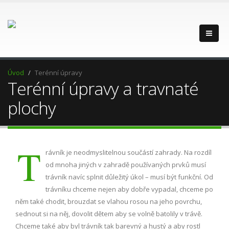
Úvod
Terénní úpravy
Terénní úpravy a travnaté
plochy
T
rávník je neodmyslitelnou součástí zahrady. Na rozdíl
od mnoha jiných v zahradě používaných prvků musí
trávník navíc splnit důležitý úkol – musí být funkční. Od
trávníku chceme nejen aby dobře vypadal, chceme po
něm také chodit, brouzdat se vlahou rosou na jeho povrchu,
sednout si na něj, dovolit dětem aby se volně batolily v trávě.
Chceme také aby byl trávník tak barevný a hustý a aby rostl